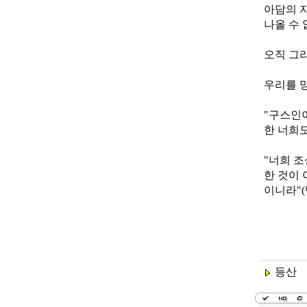
아담의 
나올 수 
오직 그
우리를 
"구스인이
한 너희도
"너희 
한 것이 
이니라"(벧
등산