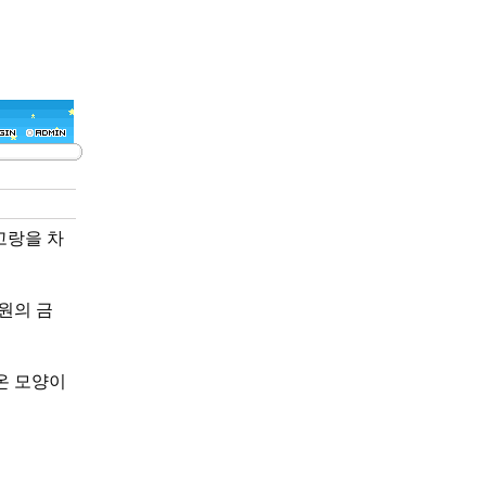
고랑을 차
원의 금
온 모양이