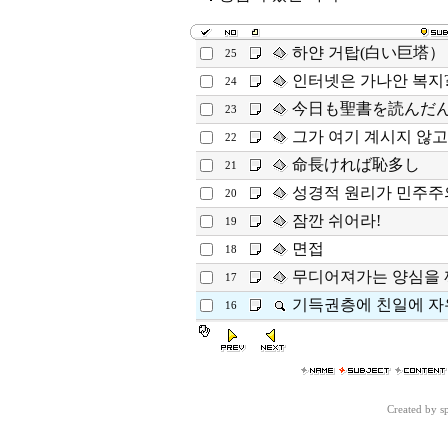
하얀 거탑(白い巨塔）
25
인터넷은 가나안 복지
24
今日も聖書を読んだ
23
그가 여기 계시지 않고
22
命長ければ恥多し
21
성경적 원리가 민주주
20
잠깐 쉬어라!
19
면접
18
무디어져가는 양심을 
17
기득권층에 친일에 자
16
Created by 