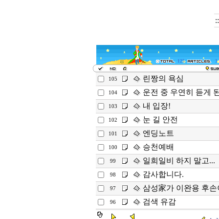
:
125
3
린짱의 욕심
105
운전 중 우연히 듣게 
104
내 입장!
103
눈 길 안전
102
엔딩노트
101
승천예배
100
일희일비 하지 말고...
99
감사합니다.
98
삼성家가 이완용 후손
97
검색 유감
96