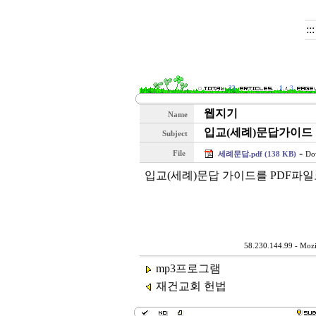
::
23
1
3
웹지기
Name
입교(세례)문답가이드
Subject
-
File
세례문답.pdf (138 KB)
Do
입교(세례)문답 가이드를 PDF파일
58.230.144.99 - Mozi
mp3프로그램
재건교회 헌법