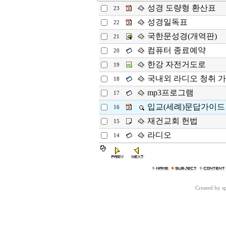
성경 도량형 환산표
23
성경일독표
22
국한문성경(개역판)
21
컴퓨터 종료예약
20
한강 자전거도로
19
국내외 라디오 청취 
18
mp3프로그램
17
입교(세례)문답가이드
16
재건교회 헌법
15
라디오
14
Created by 