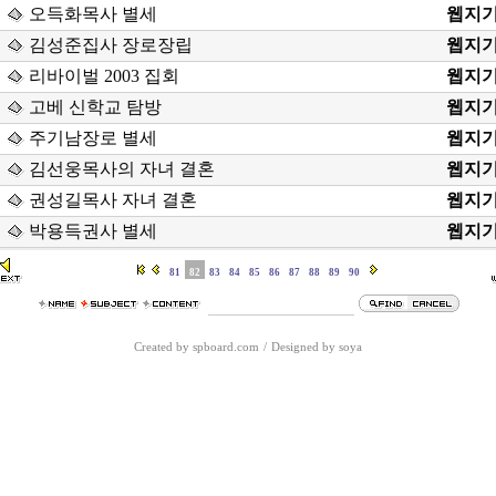
오득화목사 별세
웹지
김성준집사 장로장립
웹지
리바이벌 2003 집회
웹지
고베 신학교 탐방
웹지
주기남장로 별세
웹지
김선웅목사의 자녀 결혼
웹지
권성길목사 자녀 결혼
웹지
박용득권사 별세
웹지
81
82
83
84
85
86
87
88
89
90
Created by spboard.com
/
Designed by soya