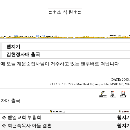
::: † 소 식 란 † :::
900
82
90
웹지기
e
김현정자매 출국
t
매 오늘 계문순집사님이 거주하고 있는 밴쿠버로 떠납니다.
DATE:
2003.
211.186.105.222 - Mozilla/4.0 (compatible; MSIE 6.0; W
자매 출국
벧엘교회 부흥회
웹지
최근숙목사 아들 결혼
웹지