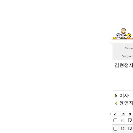
Nam
Subjec
김현정자
이사
윤영지
90
89