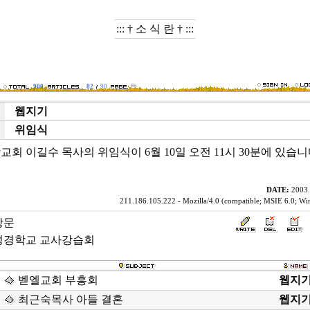
::: † 소 식 란 † :::
900
82
90
웹지기
e
위임식
t
회 이길수 목사의 위임식이 6월 10일 오전 11시 30분에 있습니
DATE:
2003.
211.186.105.222 - Mozilla/4.0 (compatible; MSIE 6.0; W
방문
성경학교 교사강습회
벧엘교회 부흥회
웹지
최근숙목사 아들 결혼
웹지