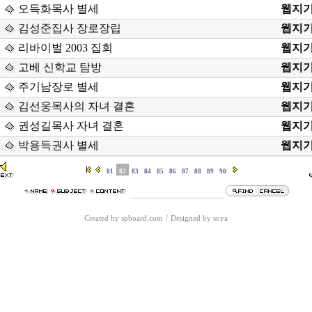
오득화목사 별세
웹지
김성준집사 장로장립
웹지
리바이벌 2003 집회
웹지
고베 신학교 탐방
웹지
주기남장로 별세
웹지
김선웅목사의 자녀 결혼
웹지
권성길목사 자녀 결혼
웹지
박용득권사 별세
웹지
81
82
83
84
85
86
87
88
89
90
Created by spboard.com
/
Designed by soya