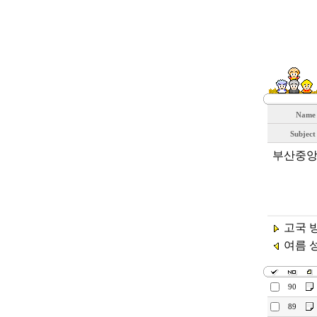
Nam
Subjec
부산중앙교
고국 
여름 
90
89