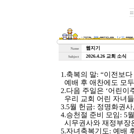
::
900
1
90
웹지기
Name
2026.4.26 교회 소식
Subject
1.축복의 말: “이전보다
예배 후 애찬에도 모두
2.다음 주일은 ‘어린이
우리 교회 어린 자녀들
3.5월 헌금: 정명화권사
4.승천절 준비 모임: 
시무권사와 재정부장은
5.자녀축복기도: 예배 