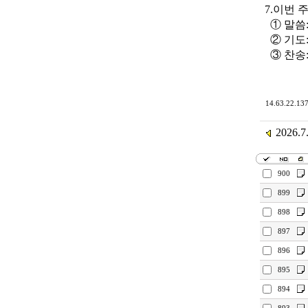
7.이번 
① 말씀:
② 기도:
③ 찬송:
14.63.22.137
2026.
900
899
898
897
896
895
894