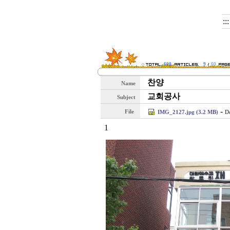
::
600
9
60
찬양
Name
교회공사
Subject
-
File
IMG_2127.jpg (3.2 MB)
D
1