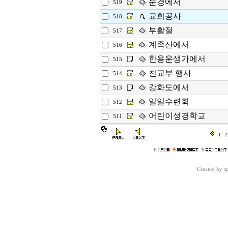
문경에서
519
교회공사
518
부활절
517
계족산에서
516
한용운생가에서
515
친교부 행사
514
강화도에서
513
일일수련회
512
어린이성경학교
511
1
2
Created by 