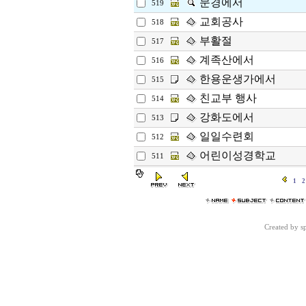
문경에서
519
교회공사
518
부활절
517
계족산에서
516
한용운생가에서
515
친교부 행사
514
강화도에서
513
일일수련회
512
어린이성경학교
511
1
2
Created by 