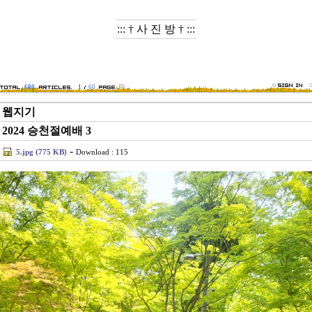
::: † 사 진 방 † :::
600
1
60
웹지기
2024 승천절예배 3
-
5.jpg (775 KB)
Download : 115