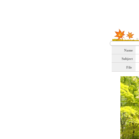
Name
Subject
File