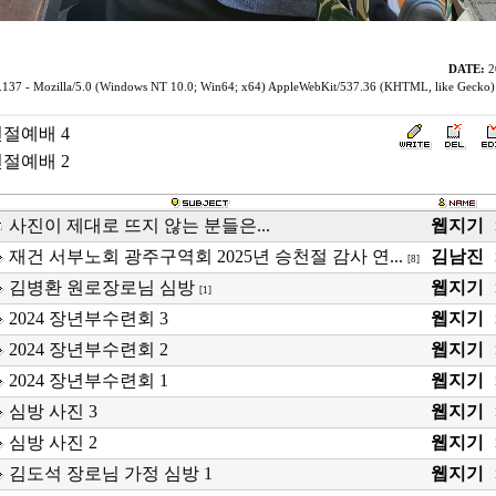
DATE:
20
.137 - Mozilla/5.0 (Windows NT 10.0; Win64; x64) AppleWebKit/537.36 (KHTML, like Gecko)
천절예배 4
천절예배 2
사진이 제대로 뜨지 않는 분들은...
웹지기
재건 서부노회 광주구역회 2025년 승천절 감사 연...
김남진
[8]
김병환 원로장로님 심방
웹지기
[1]
2024 장년부수련회 3
웹지기
2024 장년부수련회 2
웹지기
2024 장년부수련회 1
웹지기
심방 사진 3
웹지기
심방 사진 2
웹지기
김도석 장로님 가정 심방 1
웹지기