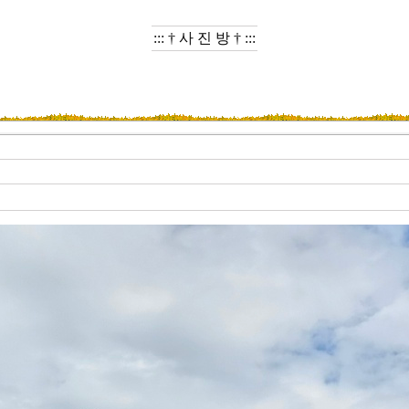
::: † 사 진 방 † :::