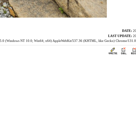
DATE:
20
LAST UPDATE:
20
a/5.0 (Windows NT 10.0; Win64; x64) AppleWebKit/537.36 (KHTML, like Gecko) Chrome/131.0.