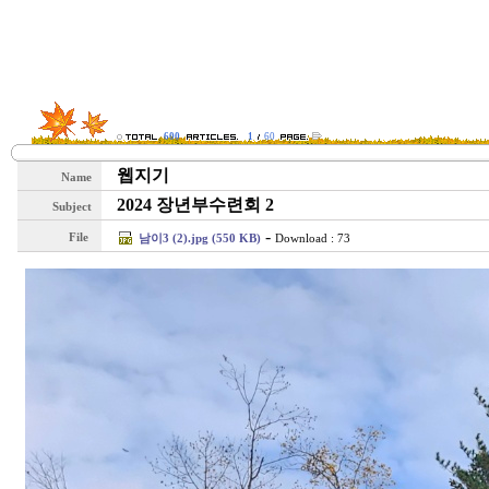
600
1
60
웹지기
Name
2024 장년부수련회 2
Subject
-
File
남이3 (2).jpg (550 KB)
Download : 73