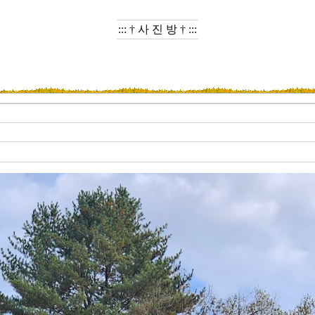
::: † 사 진 방 † :::