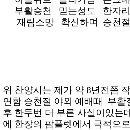
부활승천 믿는성도 한자리
재림소망 확신하며 승천절
위 찬양시는 제가 약 8년전쯤
연함 승천절 야외 예배때 부활
후 한두번 더 부른 사실이있는
에 한장의 팜플렛에서 극적으로