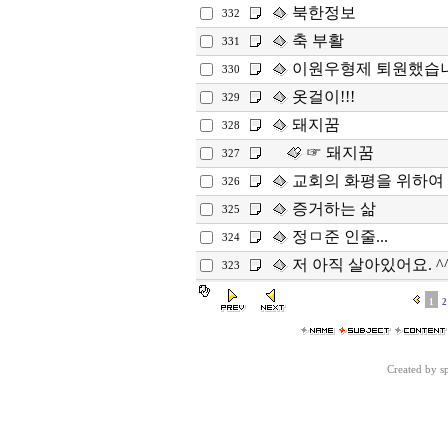
북한정보
332
축 부활
331
이원우형제 퇴원했습니
330
옷걸이!!!
329
돼지꿈
328
☞ 돼지꿈
327
교회의 화평을 위하여
326
증거하는 삶
325
정ㅁ준 인줄...
324
저 아직 살아있어요. ^
323
1
2
Created by 