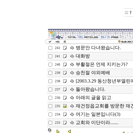
:::
332
10
34
병문안 다녀왔습니다.
242
대화방
241
부활절은 언제 지키는가?
240
승천절 야외예배
239
[2003.3.29 동산청년부열린
238
돌아왔습니다.
237
아래의 글을 읽고
236
재건정읍교회를 방문한 재건후
235
여기는 일본입니다(3)
234
교회와 이단이라.......
233