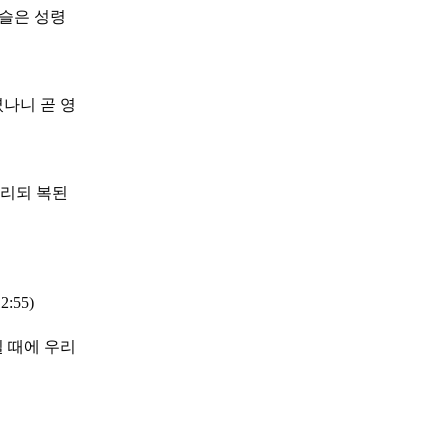
이슬은 성령
나니 곧 영
내리되 복된
55)
 때에 우리