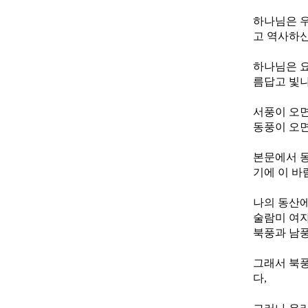
하나님은 우
고 역사하신
하나님은 요
름답고 빛
서풍이 오면 비
동풍이 오면
본문에서 동
기에 이 바
나의 동산에
술람미 여자
북풍과 남풍
그래서 북풍
다,