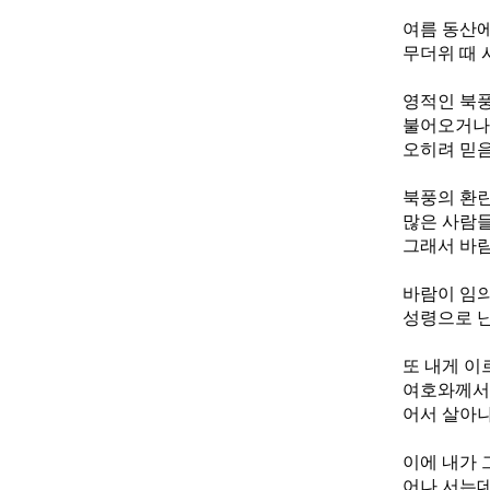
여름 동산에
무더위 때 
영적인 북
불어오거나
오히려 믿
북풍의 환란
많은 사람들
그래서 바람
바람이 임의
성령으로 난
또 내게 이
여호와께서 
어서 살아나
이에 내가 
어나 서는데 