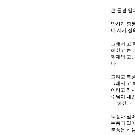
큰 물결 일
만사가 형통
나 자기 정
그래서 고 
하셨고 쓴 
현재의 고난
다
그리고 북
그래서 고 
이라고 하시
주님이 내손
고 하셨다,
북풍아 일
북풍이 일어
북풍은 하늘