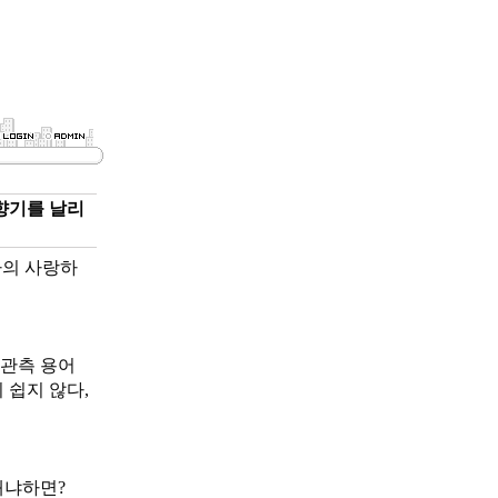
 향기를 날리
나의 사랑하
 관측 용어
 쉽지 않다,
왜냐하면?