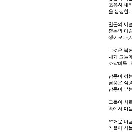
조용히 내리
을 상징한다 (
헐몬의 이슬
헐몬의 이슬
생이로다(시13
그것은 복된
내가 그들에
소낙비를 내리
남풍이 하는
남풍은 심령을 
남풍이 부는
그들이 서로
속에서 마음
뜨거운 바람
가을에 서늘