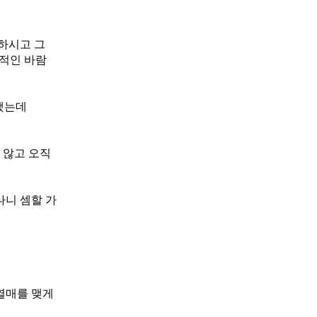
하시고 그
극적인 바람
 했는데
 않고 오직
나니 셈할 가
열매를 맺게