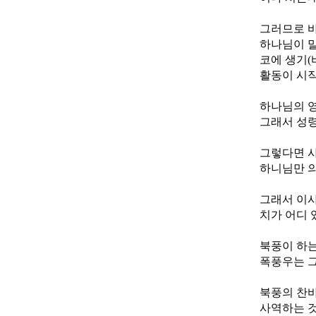
그러므로 
하나님이 말
코에 생기(
활동이 시작
하나님의 영
그래서 성령
그렇다면 사
하니님만 의
그래서 이사
치가 어디 있
북풍이 하는
폭풍우는 그
북풍의 찬바
사역하는 것