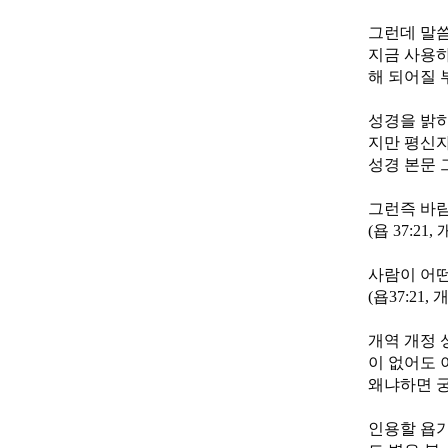
그런데 말
지금 사용하
해 되어질 
성경을 밝히
지만 평신자
성경 본문 
그런즉 바람
(욥 37:21
사람이 어떤
(욥37:21,
개역 개정 
이 없어도 
왜냐하면 궁
인용할 욥기