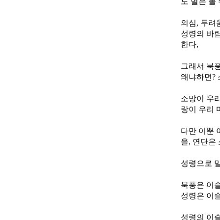
도 별은 볼
의심, 두려
성령의 바람
한다,
그래서 북풍
왜냐하면? 
소망이 우리
랑이 우리 마
다만 이뿐 
을, 연단은 
성령으로 말
북풍은 이슬
성령은 이슬
성령의 이슬