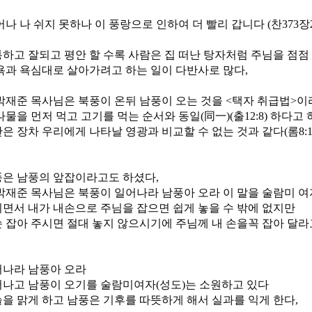
어나 나 쉬지 못하나 이 풍랑으로 인하여 더 빨리 갑니다 (찬373장
하고 잘되고 평안 할 수록 사람은 집 떠난 탕자처럼 주님을 점점 
욕과 욕심대로 살아가려고 하는 일이 다반사로 많다,
박재준 목사님은 북풍이 온뒤 남풍이 오는 것을 <택자 취급법>이
나물을 먼저 먹고 고기를 먹는 순서와 동일(同一)(출12:8) 하다고
은 장차 우리에게 나타날 영광과 비교할 수 없는 것과 같다(롬8:1
풍은 남풍의 앞잡이라고도 하셨다,
박재준 목사님은 북풍이 일어나라 남풍아 오라 이 말을 술람미 여
면서 내가 내손으로 주님을 잡으면 쉽게 놓을 수 밖에 없지만
 잡아 주시면 절대 놓지 않으시기에 주님께 내 손을꼭 잡아 달
어나라 남풍아 오라
나고 남풍이 오기를 술람미여자(성도)는 소원하고 있다
을 맑게 하고 남풍은 기후를 따뜻하게 해서 실과를 익게 한다,