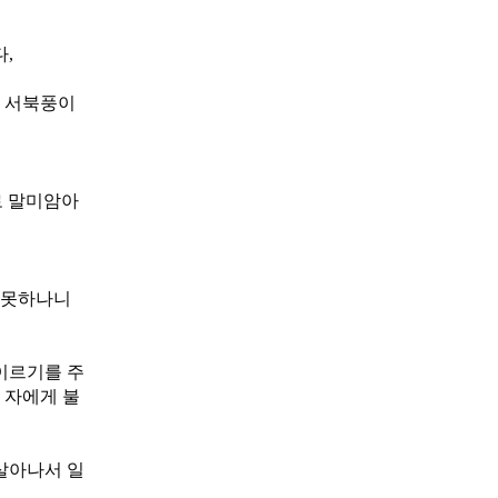
,
도 서북풍이
로 말미암아
 못하나니
이르기를 주
 자에게 불
살아나서 일