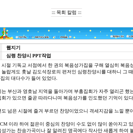
::: 목회 칼럼 :::
125
5
13
웹지기
e
심령 찬양시 PPT작업
t
 시절 기독교 서점에서 한 권의 복음성가집을 구해 열심히 복음
 놀랍게도 훗날 김도석장로의 편저인 심령찬양시를 대하니 그 때
집의 대다수가 들어 있었다.
에는 부산과 영호남 지역을 돌아가며 부흥집회가 자주 열리곤 했
집회가 있으면 줄곧 따라다니며 복음성가를 인도했던 기억이 있다
0년도 넘은 시절에 즐겨 부르던 찬양이었으니 격세지감을 느낄 뿐이
CM 이라 하여 젊은이 중심의 찬양이 수도 없이 많이 쏟아지고 
음성가는 찬송가곡이나 잘 알려진 명곡에다 작사만 새롭게 하여 