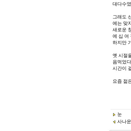
대다수였
그래도 
에는 맞
새로운 
에 십 여
하지만 
옛 시절
음먹었다
시간이 
요즘 젊
눈
사나운