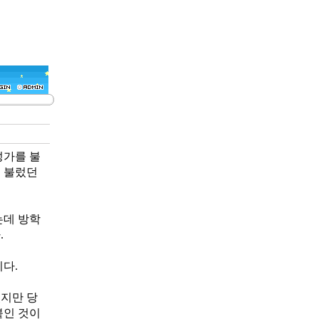
성가를 불
 불렀던
는데 방학
.
다.
있지만 당
붙인 것이