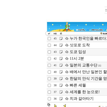
:
125
9
누가 한국인을 빠르다
45
삿포로 도착
44
도쿄 입성
43
11시 2분
42
일본의 교통수단
41
[1]
배에서 만난 일본인 할
40
한달의 안식 기간을 
39
빠른 세월
38
세계를 한 눈으로!
37
치과 갈아타기
36